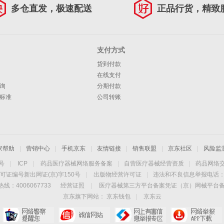
多仓直发，极速配送
正品行货，精致
支付方式
货到付款
在线支付
询
分期付款
标准
公司转账
家帮助
|
营销中心
|
手机京东
|
友情链接
|
销售联盟
|
京东社区
|
风险监
4号
|
ICP
|
药品医疗器械网络服务备案
|
自营医疗器械经营资质
|
药品网络
可证编号新出网证(京)字150号
|
出版物经营许可证
|
违法和不良信息举报电话：40
线：4006067733
经营证照
|
医疗器械第三方平台备案凭证（京）网械平台备字（
京东旗下网站：
京东钱包
|
京东云