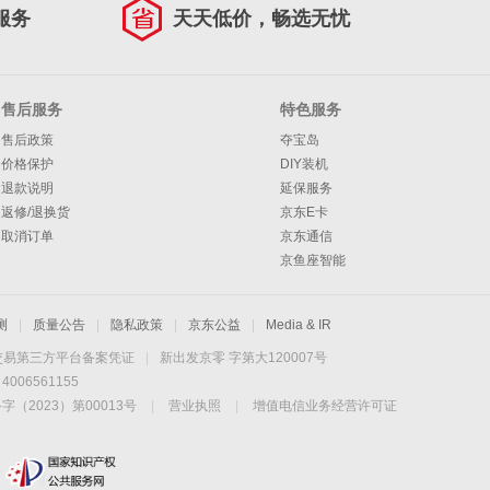
服务
天天低价，畅选无忧
售后服务
特色服务
售后政策
夺宝岛
价格保护
DIY装机
退款说明
延保服务
返修/退换货
京东E卡
取消订单
京东通信
京鱼座智能
测
|
质量公告
|
隐私政策
|
京东公益
|
Media & IR
交易第三方平台备案凭证
|
新出发京零 字第大120007号
06561155
2023）第00013号
|
营业执照
|
增值电信业务经营许可证