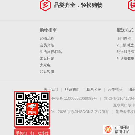
品类齐全，轻松购物
购物指南
配送方式
购物流程
上门自提
会员介绍
211限时达
生活旅行/团购
配送服务查
常见问题
配送费收取
大家电
联系客服
关于我们
|
联系我们
|
联系客服
|
合作招商
|
商
京公网安备 11000002000088号
|
京ICP备1104170
互联网出版许
Copyright © 2004 -
2026
京东JINGDONG 版权所有
|
消费者维权热
手机扫一扫，劲爆优
惠触手可得！
手机扫一扫，劲爆优