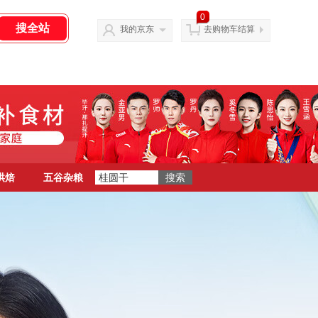
0
我的京东
去购物车结算
烘焙
五谷杂粮