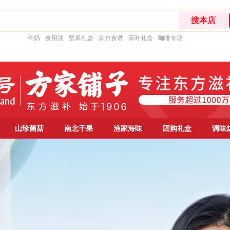
牛奶
食用油
坚果礼盒
京东食谱
茶叶礼盒
咖啡专场
山珍菌菇
南北干果
渔家海味
团购礼盒
调味